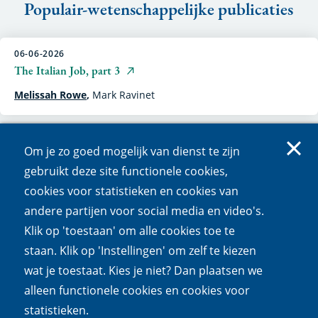
Populair-wetenschappelijke publicaties
06-06-2026
The Italian Job, part 3
Melissah Rowe
,
Mark Ravinet
05-06-2026
Om je zo goed mogelijk van dienst te zijn
Ontdek de sloot tijdens de Slootjesdagen van 5 tot en met 7
gebruikt deze site functionele cookies,
juni
cookies voor statistieken en cookies van
Froukje Rienks
andere partijen voor social media en video's.
Klik op 'toestaan' om alle cookies toe te
staan. Klik op 'Instellingen' om zelf te kiezen
26-05-2026
wat je toestaat. Kies je niet? Dan plaatsen we
Leeg, leger, leegst
alleen functionele cookies en cookies voor
Peter De Vries
statistieken.