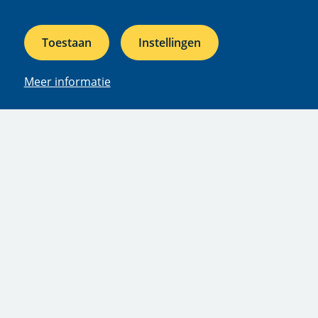
26-05-2026
Toestaan
Instellingen
Beleef de Lente 2026: Leeg, leger, leegst
Peter De Vries
Meer informatie
Bekijk meer
Vragen?
Neem contact met ons op
Liesbeth Bakker