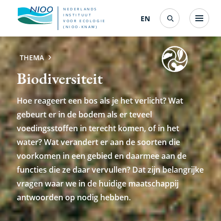
Overslaan
NEDERLANDS
INSTITUUT
EN
English
(interfacetaal
Menu
VOOR ECOLOGIE
Search
en
(NIOO-KNAW)
wijzigen)
naar
THEMA
de
Biodiversiteit
inhoud
gaan
Hoe reageert een bos als je het verlicht? Wat
gebeurt er in de bodem als er teveel
voedingsstoffen in terecht komen, of in het
water? Wat verandert er aan de soorten die
voorkomen in een gebied en daarmee aan de
functies die ze daar vervullen? Dat zijn belangrijke
vragen waar we in de huidige maatschappij
antwoorden op nodig hebben.