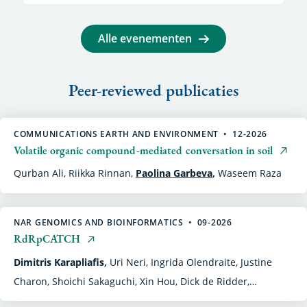
Alle evenementen
Peer-reviewed publicaties
COMMUNICATIONS EARTH AND ENVIRONMENT
12-2026
Volatile organic compound-mediated conversation in soil
Qurban Ali,
Riikka Rinnan,
Paolina Garbeva
,
Waseem Raza
NAR GENOMICS AND BIOINFORMATICS
09-2026
RdRpCATCH
Dimitris Karapliafis,
Uri Neri,
Ingrida Olendraite,
Justine
Charon,
Shoichi Sakaguchi,
Xin Hou,
Dick de Ridder,
Mark Zwart
,
Anne Kupczok