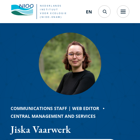
Overslaan
NEDERLANDS
INSTITUUT
EN
English
(interfacetaal
Menu
VOOR ECOLOGIE
Search
en
(NIOO-KNAW)
wijzigen)
Jiska
naar
de
Vaarwerk
inhoud
gaan
COMMUNICATIONS STAFF | WEB EDITOR
CENTRAL MANAGEMENT AND SERVICES
Jiska Vaarwerk