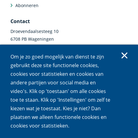
Abonneren
Contact
Droevendaalsesteeg 10
6708 PB Wageningen
0317 47 34 00
Om je zo goed mogelijk van dienst te zijn
communicatie@nioo.knaw.nl
gebruikt deze site functionele cookies,
cookies voor statistieken en cookies van
Volg ons
andere partijen voor social media en
video's. Klik op 'toestaan' om alle cookies
Linkedin
Instagram
Bluesky
Facebook
Mastodon
Youtube
X
(externe
(externe
(externe
(externe
(externe
(externe
(externe
toe te staan. Klik op 'Instellingen' om zelf te
link)
link)
link)
link)
link)
link)
link)
kiezen wat je toestaat. Kies je niet? Dan
Cookies
Privacy
Responsible disclosure
Toegankelijkheid
plaatsen we alleen functionele cookies en
Wet open overheid
cookies voor statistieken.