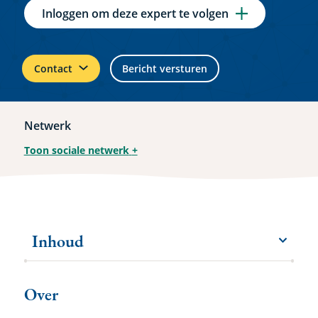
Inloggen om deze expert te volgen
Contact
Bericht versturen
Netwerk
Toon sociale netwerk
+
Inhoud
menu
Meer
items
Over