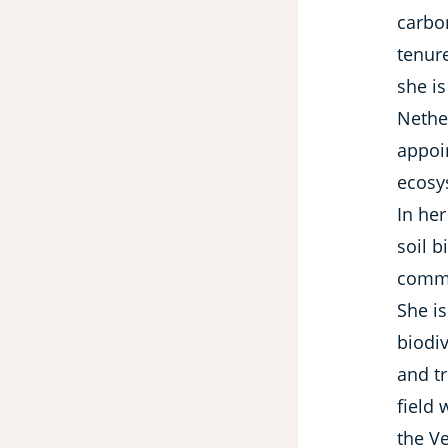
carbon
tenure
she is
Nethe
appoin
ecosy
In he
soil b
commu
She is
biodiv
and tr
field
the Ve