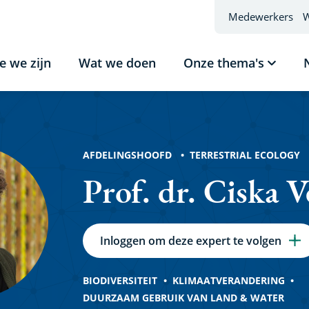
Medewerkers
W
e we zijn
Wat we doen
Onze thema's
Subme
tonen
Onze
thema'
AFDELINGSHOOFD
TERRESTRIAL ECOLOGY
Prof. dr. Ciska 
Inloggen om deze expert te volgen
BIODIVERSITEIT
KLIMAATVERANDERING
DUURZAAM GEBRUIK VAN LAND & WATER