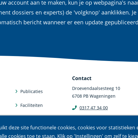
euw account aan te maken, kun je op webpagina's naa
ent dossiers en experts) de 'volgknop' aanklikken. Je
omatisch bericht wanneer er een update gepubliceer
Contact
Droevendaalsesteeg 10
Publicaties
6708 PB Wageningen
Faciliteiten
0317 47 34 00
communicatie@nioo.knaw.n
Abonneren
uikt deze site functionele cookies, cookies voor statistieken
lle cookies toe te staan. Klik op 'Instellingen' om zelf te kiez