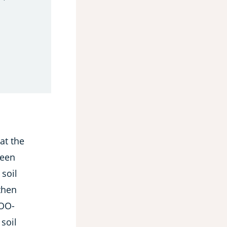
at the
been
 soil
then
IOO-
soil