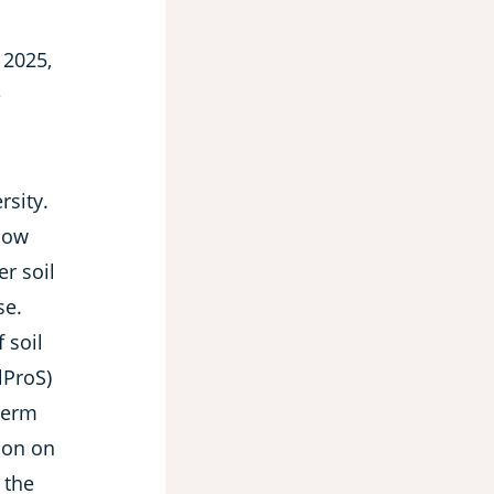
 2025,
e
rsity.
how
er soil
se.
 soil
lProS)
-term
ion on
 the