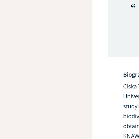
Biogr
Ciska
Unive
studyi
biodi
obtai
KNAW)