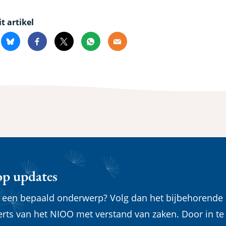
it artikel
kedin
Bluesky
Facebook
X
Whatsapp
Email
op updates
n een bepaald onderwerp? Volg dan het bijbehorende
erts van het NIOO met verstand van zaken. Door in te