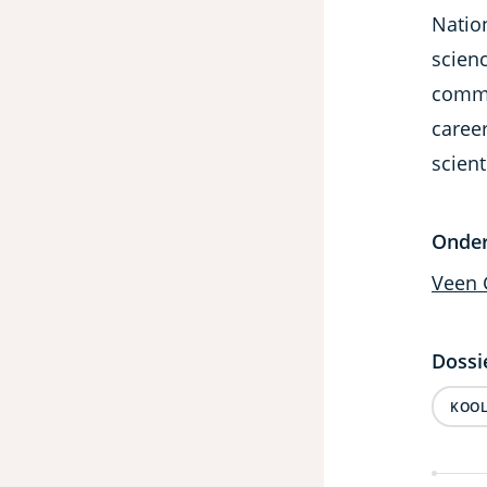
Nation
scien
commi
career
scien
Onde
Veen 
Dossi
KOOL