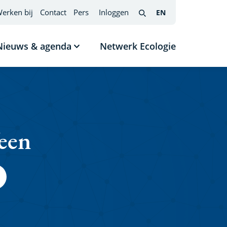
erken bij
Contact
Pers
Inloggen
EN
English
(interfacetaal
Search
wijzigen)
Nieuws & agenda
Netwerk Ecologie
nu
Submenu
tonen
Nieuws
s
&
agenda
Veen