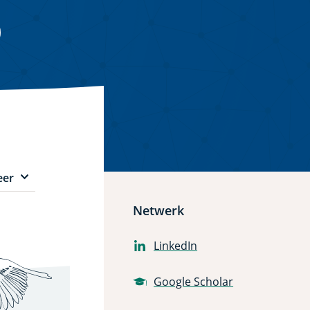
er
enu
ems
Netwerk
LinkedIn
Google Scholar