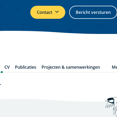
Contact
Bericht versturen
CV
Publicaties
Projecten & samenwerkingen
Me
m
it
r