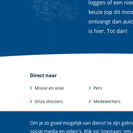
loggen of een ni
keuze (op dit mom
ontvangt dan aut
is hier. Tot dan!
Direct naar
Missie en visie
Pers
Onze dossiers
Medewerkers
Feiten en cijfers
Afdelingen
Om je zo goed mogelijk van dienst te zijn gebr
Werken bij
Departments
social media en video's. Klik op 'toestaan' om a