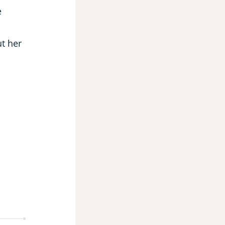
e
t her