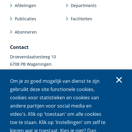
Afdelingen
Departments
Publicaties
Faciliteiten
Abonneren
Contact
Droevendaalsesteeg 10
6708 PB Wageningen
0317 47 34 00
Om je zo goed mogelijk van dienst te zijn
communicatie@nioo.knaw.nl
gebruikt deze site functionele cookies,
cookies voor statistieken en cookies van
Volg ons
andere partijen voor social media en
video's. Klik op 'toestaan' om alle cookies
Linkedin
Instagram
Bluesky
Facebook
Mastodon
Youtube
X
(externe
(externe
(externe
(externe
(externe
(externe
(externe
toe te staan. Klik op 'Instellingen' om zelf te
link)
link)
link)
link)
link)
link)
link)
kiezen wat je toestaat. Kies je niet? Dan