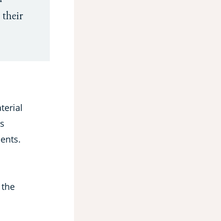
 their
terial
as
ients.
 the