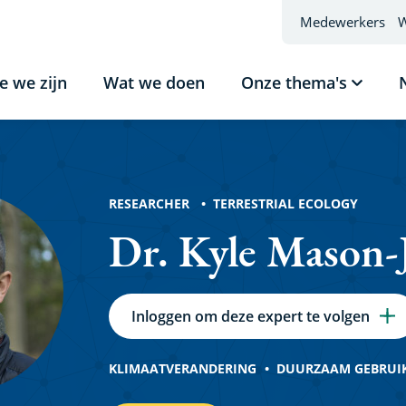
Medewerkers
W
e we zijn
Wat we doen
Onze thema's
Subme
tonen
Onze
thema'
RESEARCHER
TERRESTRIAL ECOLOGY
Dr. Kyle Mason-
Inloggen om deze expert te volgen
KLIMAATVERANDERING
DUURZAAM GEBRUIK