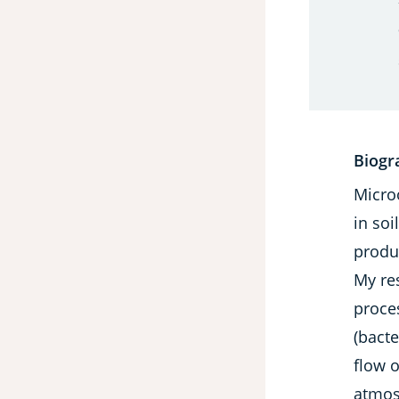
Biogr
Micro
in so
produc
My re
proces
(bact
flow o
atmosp