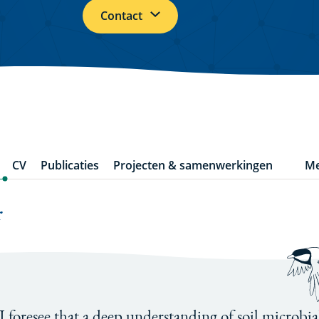
Contact
CV
Publicaties
Projecten & samenwerkingen
Me
m
it
r
I foresee that a deep understanding of soil microbia