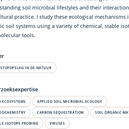
tanding soil microbial lifestyles and their interactio
ltural practice. I study these ecological mechanisms 
tic soil systems using a variety of chemical, stable is
olecular tools.
er
STOFOPSLAG IN DE NATUUR
zoeksexpertise
-ECOSYSTEMS
APPLIED SOIL MICROBIAL ECOLOGY
EOCHEMISTRY
CARBON SEQUESTRATION
SOIL ORGANIC MA
LE ISOTOPE PROBING
VIRUSES