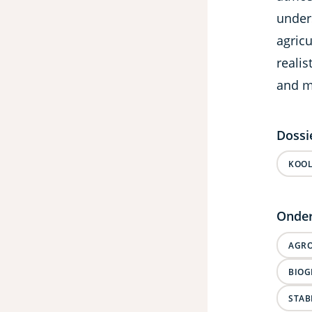
unders
agricu
realis
and m
Dossi
KOOL
Onder
AGRO
BIOG
STAB