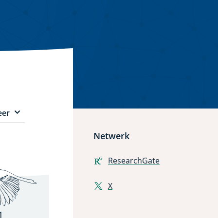
er
enu
ems
Netwerk
ResearchGate
X
l