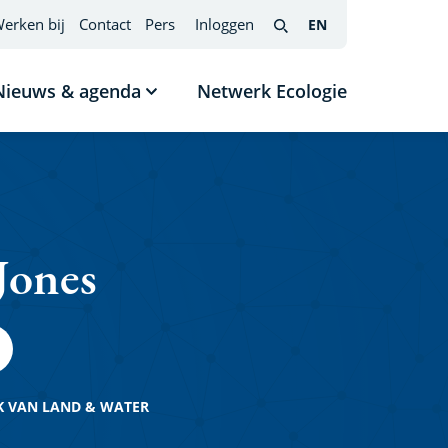
erken bij
Contact
Pers
Inloggen
EN
English
(interfacetaal
Search
wijzigen)
Nieuws & agenda
Netwerk Ecologie
nu
Submenu
tonen
Nieuws
s
&
agenda
Jones
 VAN LAND & WATER