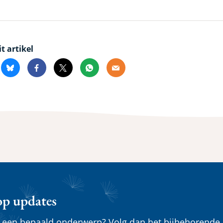
it artikel
kedin
Bluesky
Facebook
X
Whatsapp
Email
op updates
n een bepaald onderwerp? Volg dan het bijbehorende