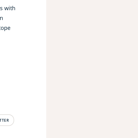
ns with
in
otope
TTER