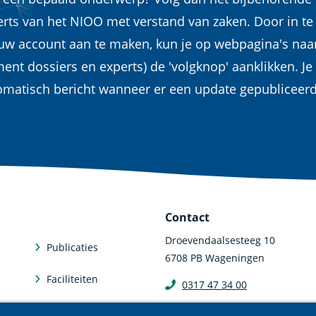
erts van het NIOO met verstand van zaken. Door in te
euw account aan te maken, kun je op webpagina's naa
ent dossiers en experts) de 'volgknop' aanklikken. Je
omatisch bericht wanneer er een update gepubliceer
Contact
Droevendaalsesteeg 10
Publicaties
6708 PB Wageningen
Faciliteiten
0317 47 34 00
communicatie@nioo.knaw.n
Abonneren