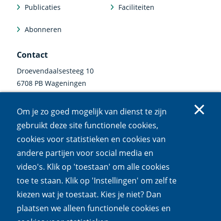
Publicaties
Faciliteiten
Abonneren
Contact
Droevendaalsesteeg 10
6708 PB Wageningen
0317 47 34 00
Om je zo goed mogelijk van dienst te zijn
communicatie@nioo.knaw.nl
gebruikt deze site functionele cookies,
cookies voor statistieken en cookies van
Volg ons
andere partijen voor social media en
video's. Klik op 'toestaan' om alle cookies
Linkedin
Instagram
Bluesky
Facebook
Mastodon
Youtube
X
(externe
(externe
(externe
(externe
(externe
(externe
(externe
toe te staan. Klik op 'Instellingen' om zelf te
link)
link)
link)
link)
link)
link)
link)
kiezen wat je toestaat. Kies je niet? Dan
Cookies
Privacy
Responsible disclosure
Toegankelijkheid
plaatsen we alleen functionele cookies en
Wet open overheid