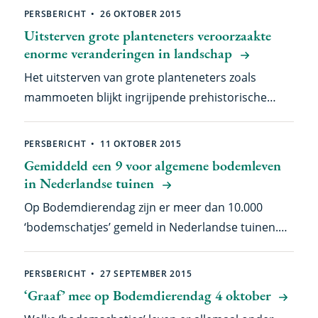
dieren zich aan kunnen passen aan een
PERSBERICHT
26 OKTOBER 2015
betere afvalwaterzuivering en biologisch
veranderende planeet. Epigenetica – wat je op je
Uitsterven grote planteneters veroorzaakte
afbreekbare medicijnen.
genen erft in plaats van in – lijkt een opvallende
enorme veranderingen in landschap
rol te spelen in de evolutie van leren en het
Het uitsterven van grote planteneters zoals
geheugen. En dan niet alleen bij vogels...
mammoeten blijkt ingrijpende prehistorische
veranderingen in plantengroei en landschap te
verklaren. Die kwamen dus niet alleen door
PERSBERICHT
11 OKTOBER 2015
klimaatverandering, zoals eerder gedacht. De
Gemiddeld een 9 voor algemene bodemleven
gevolgen zien we vandaag de dag nog, zoals de
in Nederlandse tuinen
toegenomen kans op natuurbranden en een
Op Bodemdierendag zijn er meer dan 10.000
verstoring van de voedingsstoffen-kringloop. Een
‘bodemschatjes’ gemeld in Nederlandse tuinen.
internationaal team onder leiding van het
De pissebedden staan aan kop. (Groene) tuinen
Nederlands Instituut voor Ecologie (NIOO-KNAW)
kunnen dus een belangrijke rol spelen voor de
PERSBERICHT
27 SEPTEMBER 2015
publiceert dat deze week in PNAS.
algemene bodemdieren in stad en dorp. Samen
‘Graaf’ mee op Bodemdierendag 4 oktober
met het Centre for Soil Ecology organiseerde het