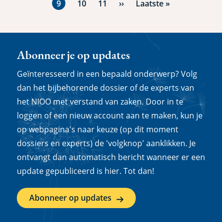
fellow' verbonden aan het NIOO.
Huidige
9
Pagina
10
Pagina
11
Volgende
››
Laatste
Laatste »
pagina
pagina
pagina
Abonneer je op updates
Geïnteresseerd in een bepaald onderwerp? Volg
dan het bijbehorende dossier of de experts van
het NIOO met verstand van zaken. Door in te
loggen of een nieuw account aan te maken, kun je
op webpagina's naar keuze (op dit moment
dossiers en experts) de 'volgknop' aanklikken. Je
ontvangt dan automatisch bericht wanneer er een
update gepubliceerd is hier. Tot dan!
Abonneer op updates