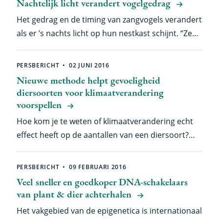
Nachtelijk licht verandert vogelgedrag
Het gedrag en de timing van zangvogels verandert
als er ’s nachts licht op hun nestkast schijnt. “Ze
slapen ook figuurlijk lichter, maken langere dagen
en koolmezen lijken bijvoorbeeld minder vaak
PERSBERICHT
02 JUNI 2016
vreemd te gaan,” legt Maaike de Jong van het
Nieuwe methode helpt gevoeligheid
Nederlands Instituut voor Ecologie (NIOO-KNAW)
diersoorten voor klimaatverandering
uit. Zij promoveert vrijdag 24 juni in Wageningen
voorspellen
op de effecten van verschillende kleuren
Hoe kom je te weten of klimaatverandering echt
kunstlicht op de ecologie van vogels.
effect heeft op de aantallen van een diersoort?
“Als het gedrag, uiterlijk of gewicht van dieren
erdoor verandert, wil dat nog niet zeggen dat de
PERSBERICHT
09 FEBRUARI 2016
soort toe- of afneemt.” Een internationaal team
Veel sneller en goedkoper DNA-schakelaars
van onderzoeker Martijn van de Pol van het
van plant & dier achterhalen
Nederlands Instituut voor Ecologie (NIOO-KNAW)
Het vakgebied van de epigenetica is internationaal
presenteert een slimme oplossing in het juni-