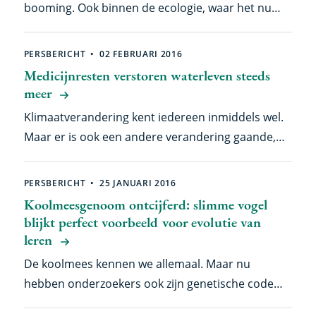
booming. Ook binnen de ecologie, waar het nu
nummer van het wetenschappelijke tijdschrift
eindelijk volwassen is door een nieuwe
Ecology Letters.
onderzoekstechniek. “Het is goedkoper, sneller en
PERSBERICHT
02 FEBRUARI 2016
je kunt onderzoek doen dat eerder onmogelijk
Medicijnresten verstoren waterleven steeds
was.” Tijd om te kijken hoe belangrijk
meer
epigenetische veranderingen precies zijn voor het
Klimaatverandering kent iedereen inmiddels wel.
omgaan met klimaatverandering, plagen en
Maar er is ook een andere verandering gaande,
andere stress. De onderzoekers publiceren nu
die tot nu toe vooral verborgen haar verstorende
onder leiding van het Nederlands Instituut voor
werk deed. Het gaat om resten van
PERSBERICHT
25 JANUARI 2016
Ecologie (NIOO-KNAW) hun techniek in Nature
geneesmiddelen die in het water de chemische
Koolmeesgenoom ontcijferd: slimme vogel
Methods.
communicatie op zijn kop zetten. Het effect? Een
blijkt perfect voorbeeld voor evolutie van
verstoorde voortplanting of voedselketen
leren
bijvoorbeeld, of zelfs direct de dood van
De koolmees kennen we allemaal. Maar nu
waterdieren. Een internationaal team onder
hebben onderzoekers ook zijn genetische code
leiding van het Nederlands Instituut voor Ecologie
ontrafeld. Daarmee willen ze achterhalen hoe
(NIOO-KNAW) maakt nu de urgentie duidelijk voor