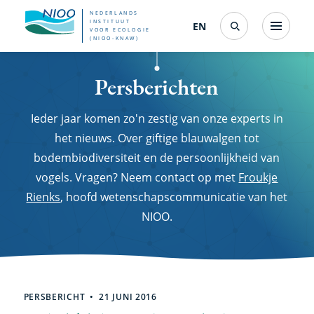
Overslaan
NEDERLANDS
INSTITUUT
EN
English
(interfacetaal
Menu
VOOR ECOLOGIE
Search
en
(NIOO-KNAW)
wijzigen)
naar
Persberichten
de
inhoud
Ieder jaar komen zo'n zestig van onze experts in
gaan
het nieuws. Over giftige blauwalgen tot
bodembiodiversiteit en de persoonlijkheid van
vogels. Vragen? Neem contact op met
Froukje
Rienks
, hoofd wetenschapscommunicatie van het
NIOO.
Zoekresultaten
PERSBERICHT
21 JUNI 2016