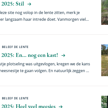
 2025: Stil
ze site nog volop in de lente zitten, merk je
mer langzaam haar intrede doet. Vanmorgen viel
t er al beduidend minder vogels zingen.
BELEEF DE LENTE
 2025: En... nog een kast!
stje plotseling was uitgevlogen, kregen we de kans
esnestje te gaan volgen. En natuurlijk zeggen we
n! We gaan dus enthousiast verder en hopen dat
n meegenieten van al dit moois als wij dat doen.
BELEEF DE LENTE
 2025: Heel veel meesjes