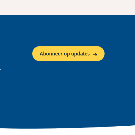
Abonneer op updates
r
d