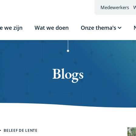
Medewerkers
W
e we zijn
Wat we doen
Onze thema's
Subme
tonen
Onze
thema'
Blogs
en
BELEEF DE LENTE