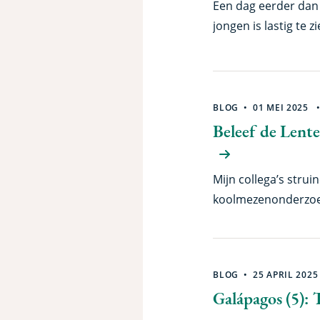
Een dag eerder dan 
jongen is lastig te 
het er ook acht zij
even wachten totdat 
BLOG
01 MEI 2025
Beleef de Lente
Mijn collega’s stru
koolmezenonderzoek
jongen zijn er. Hop
jongen hard nodig o
hoeveel dan eigenlij
BLOG
25 APRIL 2025
Galápagos (5): 