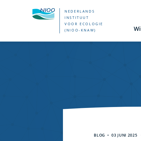
Overslaan
NEDERLANDS
en
INSTITUUT
VOOR ECOLOGIE
naar
Wi
(NIOO-KNAW)
de
inhoud
gaan
Zoekresultat
BLOG
03 JUNI 2025