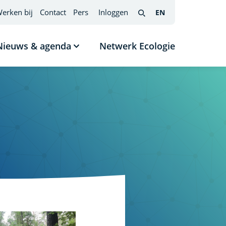
erken bij
Contact
Pers
Inloggen
EN
English
(interfacetaal
Search
wijzigen)
Nieuws & agenda
Netwerk Ecologie
nu
Submenu
tonen
Nieuws
s
&
agenda