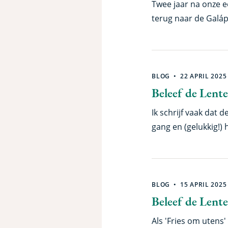
Twee jaar na onze e
terug naar de Galáp
instrumenten, nieu
missie? Om dieper t
Scalesia, de iconis
geheimen bloot te l
BLOG
22 APRIL 2025
tipje van de sluier v
Beleef de Lente
Ik schrijf vaak dat 
gang en (gelukkig!)
kunnen wij wel een b
een volle kast hebb
BLOG
15 APRIL 2025
Beleef de Lente 
Als 'Fries om utens