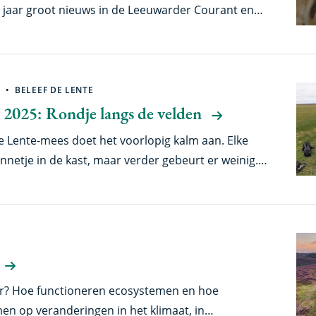
elk jaar groot nieuws in de Leeuwarder Courant en
ijn ouders werden er onrustig van – het eerste ei
 daarna vond mijn moeder meestal dat het tijd
 Schoonmaak.
BELEEF DE LENTE
 2025: Rondje langs de velden
e Lente-mees doet het voorlopig kalm aan. Elke
nnetje in de kast, maar verder gebeurt er weinig.
ndering in? En hoe is de stand van zaken in de
an het NIOO? Tijd voor een rondje langs de
r? Hoe functioneren ecosystemen en hoe
n op veranderingen in het klimaat, in