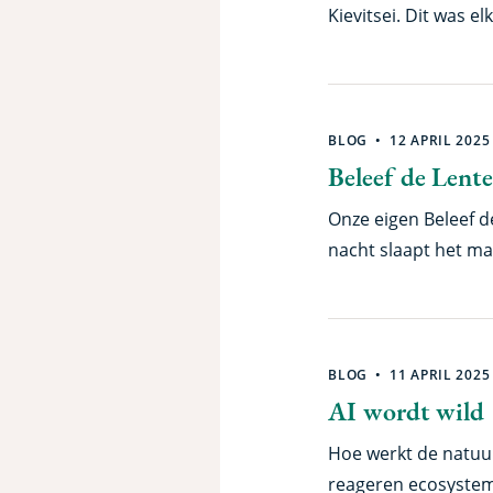
Kievitsei. Dit was 
op Radio Fryslân. M
was gevonden! Kort
was voor de Grote
BLOG
12 APRIL 2025
Beleef de Lente
Onze eigen Beleef d
nacht slaapt het ma
Komt daar snel vera
andere nestkasten v
velden!
BLOG
11 APRIL 2025
AI wordt wild
Hoe werkt de natuu
reageren ecosysteme