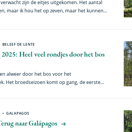
verwacht zijn de eitjes uitgekomen. Het aantal
zien, maar ik hou het op zeven, maar het kunnen
n. Om dit helemaal zeker te weten moeten we nog
de jongen iets groter zijn.
BELEEF DE LENTE
 2025: Heel veel rondjes door het bos
inen alweer door het bos voor het
. Het broedseizoen komt op gang, de eerste
elijk ook genoeg rupsen, want die hebben de
m te groeien. Maar zijn die rupsen er al? En
k?
GALAPAGOS
Terug naar Galápagos