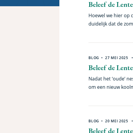
Beleef de Lente
Hoewel we hier op de
duidelijk dat de zo
het me ineens op da
BLOG
27 MEI 2025
Beleef de Lente
Nadat het ‘oude’ ne
om een nieuw koolme
daar geen nee tege
jullie net zo blijve
BLOG
20 MEI 2025
Beleef de Lente