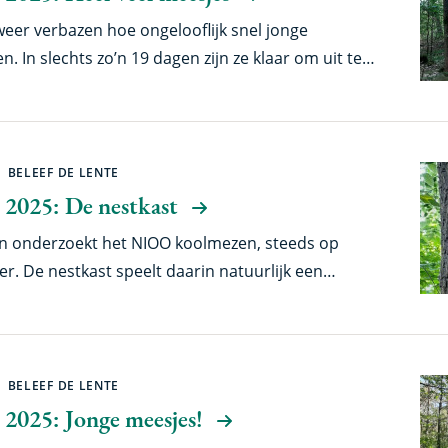
s weer verbazen hoe ongelooflijk snel jonge
 In slechts zo’n 19 dagen zijn ze klaar om uit te
dat eens met bijvoorbeeld de jongen van de
en maar liefst 70 tot 90 dagen nodig voordat ze
BELEEF DE LENTE
 2025: De nestkast
en onderzoekt het NIOO koolmezen, steeds op
er. De nestkast speelt daarin natuurlijk een
 die eruit, en waarom blijven we trouw aan dit
BELEEF DE LENTE
 2025: Jonge meesjes!