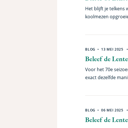
Het blijft je telken
koolmezen opgroeien.
vliegen. Vergelijk 
zeearend – die hebb
vliegvlug zijn.
BLOG
13 MEI 2025
Beleef de Lente
Voor het 70e seizo
exact dezelfde mani
sleutelrol. Hoe ziet
model?
BLOG
06 MEI 2025
Beleef de Lente