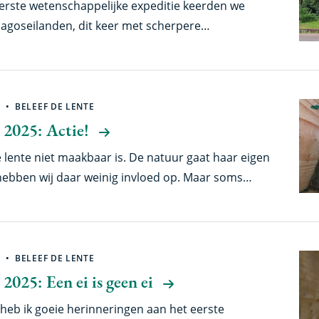
erste wetenschappelijke expeditie keerden we
agoseilanden, dit keer met scherpere
we doelen en nog meer enthousiasme. Onze
e duiken in de verborgen microbiële wereld van
che reuzenmadeliefjes van de eilandengroep, en
eggen waar zelfs ons eerdere werk slechts een
BELEEF DE LENTE
an oplichtte.
 2025: Actie!
de lente niet maakbaar is. De natuur gaat haar eigen
 hebben wij daar weinig invloed op. Maar soms
eetje bijsturen. En zo kan het zijn dat we ineens
en, met in de komende weken heel veel actie!
BELEEF DE LENTE
2025: Een ei is geen ei
' heb ik goeie herinneringen aan het eerste