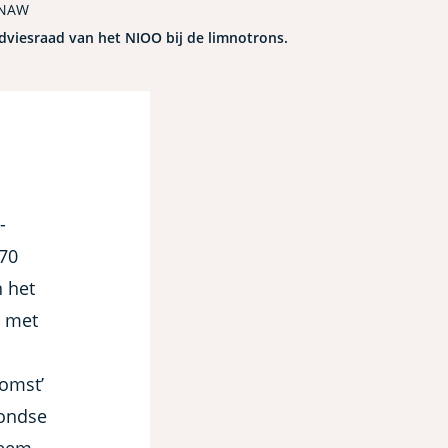
KNAW
dviesraad van het NIOO bij de limnotrons.
-
 70
n het
b met
omst’
rondse