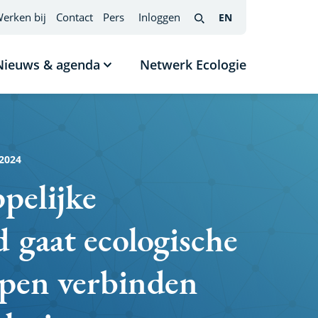
erken bij
Contact
Pers
Inloggen
EN
English
(interfacetaal
Search
wijzigen)
Nieuws & agenda
Netwerk Ecologie
nu
Submenu
tonen
Nieuws
s
&
agenda
2024
pelijke
 gaat ecologische
lpen verbinden