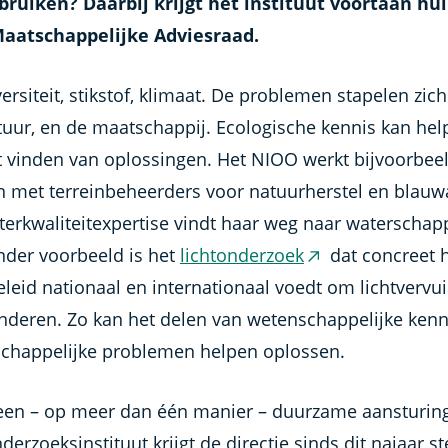
bruiken? Daarbij krijgt het instituut voortaan hu
aatschappelijke Adviesraad.
ersiteit, stikstof, klimaat. De problemen stapelen zich
tuur, en de maatschappij. Ecologische kennis kan hel
et vinden van oplossingen. Het NIOO werkt bijvoorbee
 met terreinbeheerders voor natuurherstel en blauw
terkwaliteitexpertise vindt haar weg naar waterschap
nder voorbeeld is het
lichtonderzoek
dat concreet 
(externe
eleid nationaal en internationaal voedt om lichtvervui
link)
nderen. Zo kan het delen van wetenschappelijke kenn
chappelijke problemen helpen oplossen.
een – op meer dan één manier – duurzame aansturin
derzoeksinstituut krijgt de directie sinds dit najaar s