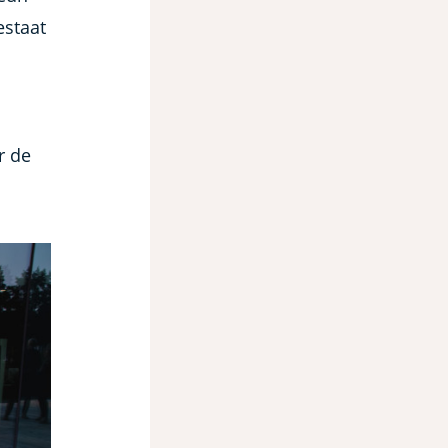
estaat
r de