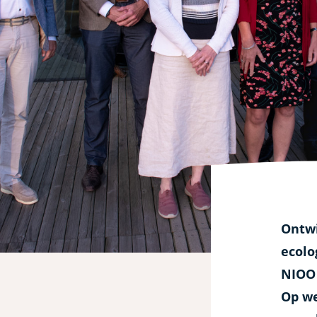
helpen
verbinden
met
samenleving
Ontwi
ecolo
NIOO 
Op we