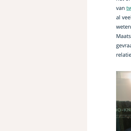
van
t
al vee
weten
Maats
gevra
relati