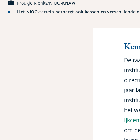
Froukje Rienks/NIOO-KNAW
Het NIOO-terrein herbergt ook kassen en verschillende
Ken
De raa
insti
direct
jaar l
insti
het w
IJkce
om de