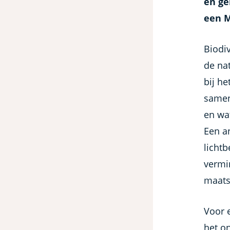
en ge
een M
Biodiv
de na
bij h
samen
en wa
Een a
lichtb
vermi
maats
Voor 
het on