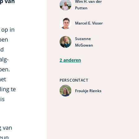
lp van
Wim H. van der
Putten
Marcel E. Visser
 op in
pen
Suzanne
McGowan
ld
alg-
2
anderen
pen.
het
PERSCONTACT
ling te
Froukje Rienks
is
g van
teun