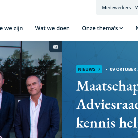
Medewerkers
W
e we zijn
Wat we doen
Onze thema's
Subme
tonen
Onze
Foto
thema'
credit
NIEUWS
09 OKTOBER 
Maatschap
Adviesraad
kennis he