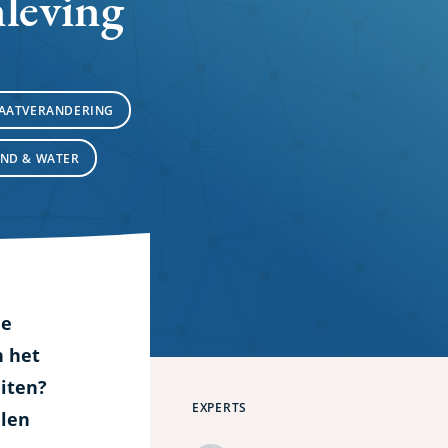
leving
AATVERANDERING
ND & WATER
de
n het
iten?
EXPERTS
elen