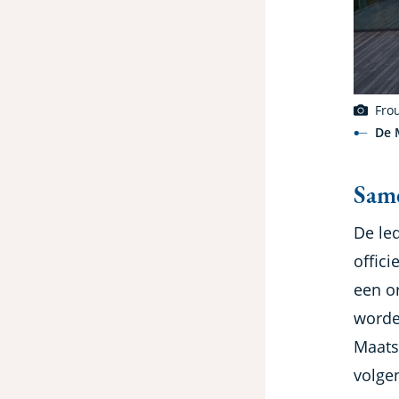
Fro
De 
Same
De le
offici
een o
worde
Maats
volge