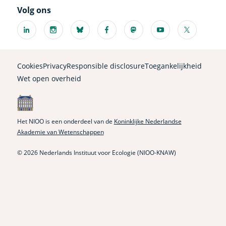
Volg ons
Linkedin
Instagram
Bluesky
Facebook
Mastodon
Youtube
X
(externe
(externe
(externe
(externe
(externe
(externe
(externe
link)
link)
link)
link)
link)
link)
link)
Cookies
Privacy
Responsible disclosure
Toegankelijkheid
Wet open overheid
Het NIOO is een onderdeel van de
Koninklijke Nederlandse
Akademie van Wetenschappen
© 2026 Nederlands Instituut voor Ecologie (NIOO-KNAW)