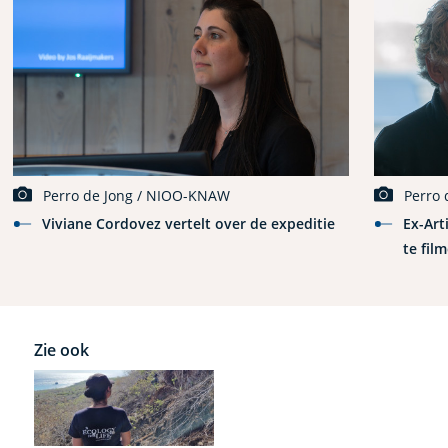
Perro de Jong / NIOO-KNAW
Perro
Viviane Cordovez vertelt over de expeditie
Ex-Art
te fil
Zie ook