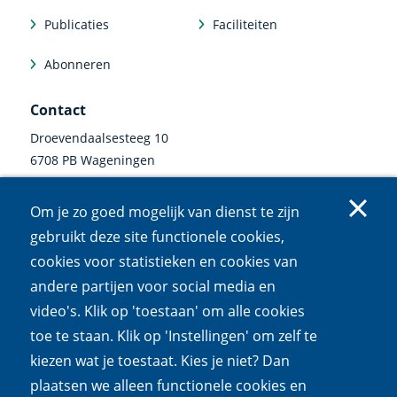
Publicaties
Faciliteiten
Abonneren
Contact
Droevendaalsesteeg 10
6708 PB Wageningen
0317 47 34 00
Om je zo goed mogelijk van dienst te zijn
communicatie@nioo.knaw.nl
gebruikt deze site functionele cookies,
cookies voor statistieken en cookies van
Volg ons
andere partijen voor social media en
video's. Klik op 'toestaan' om alle cookies
Linkedin
Instagram
Bluesky
Facebook
Mastodon
Youtube
X
(externe
(externe
(externe
(externe
(externe
(externe
(externe
toe te staan. Klik op 'Instellingen' om zelf te
link)
link)
link)
link)
link)
link)
link)
kiezen wat je toestaat. Kies je niet? Dan
Cookies
Privacy
Responsible disclosure
Toegankelijkheid
plaatsen we alleen functionele cookies en
Wet open overheid