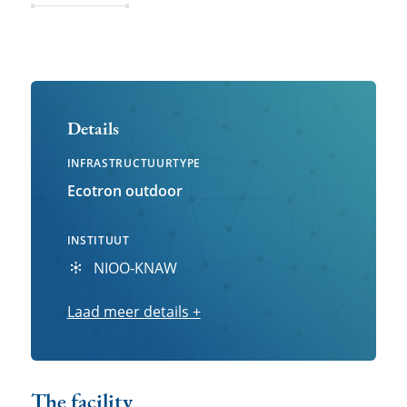
Details
INFRASTRUCTUURTYPE
Ecotron outdoor
INSTITUUT
NIOO-KNAW
Laad meer details
Laad
+
meer
details
The facility