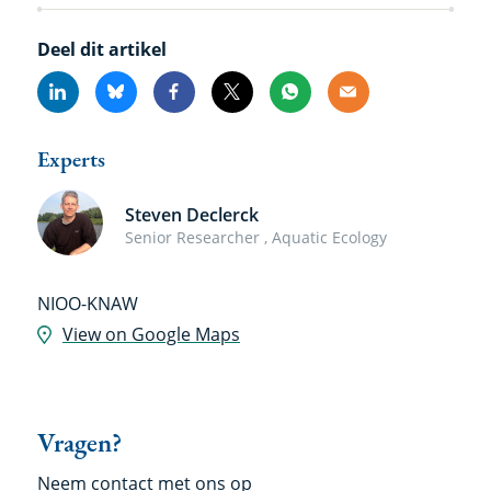
Deel dit artikel
Linkedin
Bluesky
Facebook
X
Whatsapp
Email
Experts
Steven Declerck
Senior Researcher , Aquatic Ecology
Locatie
NIOO-KNAW
View on Google Maps
Vragen?
Neem contact met ons op