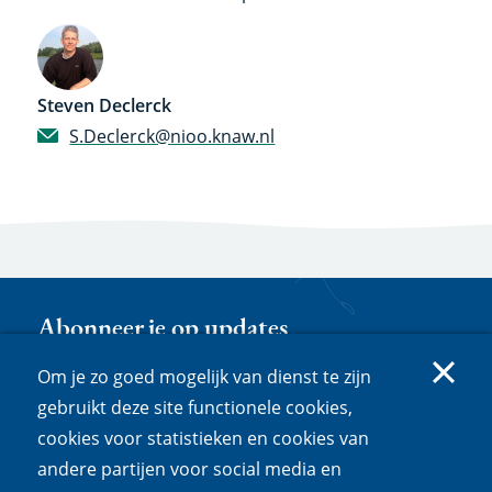
Steven Declerck
S.Declerck@nioo.knaw.nl
Abonneer je op updates
Geïnteresseerd in een bepaald onderwerp? Volg
Om je zo goed mogelijk van dienst te zijn
dan het bijbehorende dossier of de experts van
gebruikt deze site functionele cookies,
het NIOO met verstand van zaken. Door in te
cookies voor statistieken en cookies van
loggen of een nieuw account aan te maken, kun je
andere partijen voor social media en
op webpagina's naar keuze (op dit moment