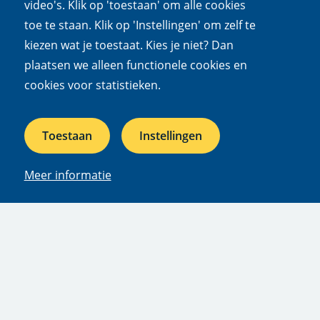
video's. Klik op 'toestaan' om alle cookies
dossiers en experts) de 'volgknop' aanklikken. Je
toe te staan. Klik op 'Instellingen' om zelf te
ontvangt dan automatisch bericht wanneer er een
kiezen wat je toestaat. Kies je niet? Dan
update gepubliceerd is hier. Tot dan!
plaatsen we alleen functionele cookies en
cookies voor statistieken.
Abonneer op updates
Toestaan
Instellingen
Direct naar
Meer informatie
Missie en visie
Onze dossiers
Feiten en cijfers
Werken bij
Pers
Medewerkers
Afdelingen
Departments