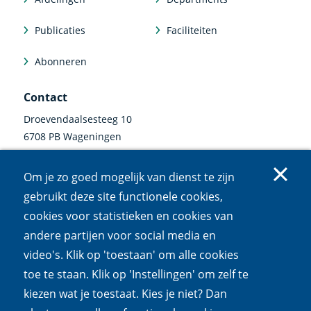
Publicaties
Faciliteiten
Abonneren
Contact
Droevendaalsesteeg 10
6708 PB Wageningen
0317 47 34 00
Om je zo goed mogelijk van dienst te zijn
communicatie@nioo.knaw.nl
gebruikt deze site functionele cookies,
cookies voor statistieken en cookies van
Volg ons
andere partijen voor social media en
video's. Klik op 'toestaan' om alle cookies
Linkedin
Instagram
Bluesky
Facebook
Mastodon
Youtube
X
(externe
(externe
(externe
(externe
(externe
(externe
(externe
toe te staan. Klik op 'Instellingen' om zelf te
link)
link)
link)
link)
link)
link)
link)
kiezen wat je toestaat. Kies je niet? Dan
Cookies
Privacy
Responsible disclosure
Toegankelijkheid