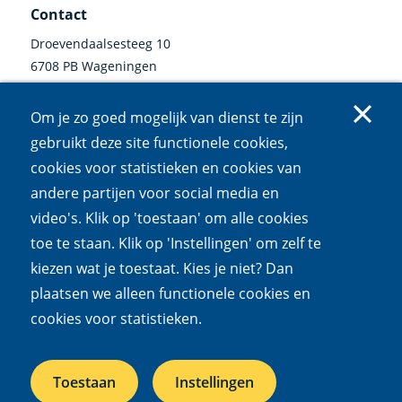
Contact
Droevendaalsesteeg 10
6708 PB Wageningen
0317 47 34 00
Om je zo goed mogelijk van dienst te zijn
communicatie@nioo.knaw.nl
gebruikt deze site functionele cookies,
cookies voor statistieken en cookies van
Volg ons
andere partijen voor social media en
video's. Klik op 'toestaan' om alle cookies
Linkedin
Instagram
Bluesky
Facebook
Mastodon
Youtube
X
(externe
(externe
(externe
(externe
(externe
(externe
(externe
toe te staan. Klik op 'Instellingen' om zelf te
link)
link)
link)
link)
link)
link)
link)
kiezen wat je toestaat. Kies je niet? Dan
Cookies
Privacy
Responsible disclosure
Toegankelijkheid
plaatsen we alleen functionele cookies en
Wet open overheid
cookies voor statistieken.
Het NIOO is een onderdeel van de
Koninklijke Nederlandse
Toestaan
Instellingen
Akademie van Wetenschappen