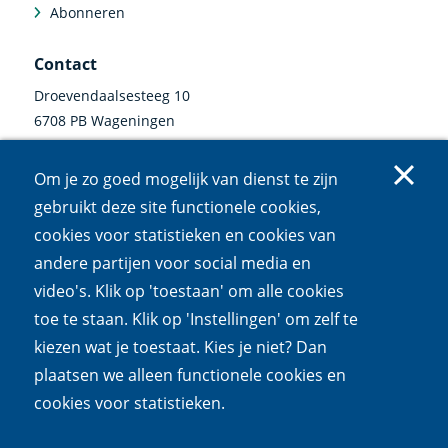
Abonneren
Contact
Droevendaalsesteeg 10
6708 PB Wageningen
0317 47 34 00
Om je zo goed mogelijk van dienst te zijn
communicatie@nioo.knaw.nl
gebruikt deze site functionele cookies,
cookies voor statistieken en cookies van
Volg ons
andere partijen voor social media en
video's. Klik op 'toestaan' om alle cookies
Linkedin
Instagram
Bluesky
Facebook
Mastodon
Youtube
X
(externe
(externe
(externe
(externe
(externe
(externe
(externe
toe te staan. Klik op 'Instellingen' om zelf te
link)
link)
link)
link)
link)
link)
link)
kiezen wat je toestaat. Kies je niet? Dan
Cookies
Privacy
Responsible disclosure
Toegankelijkheid
plaatsen we alleen functionele cookies en
Wet open overheid
cookies voor statistieken.