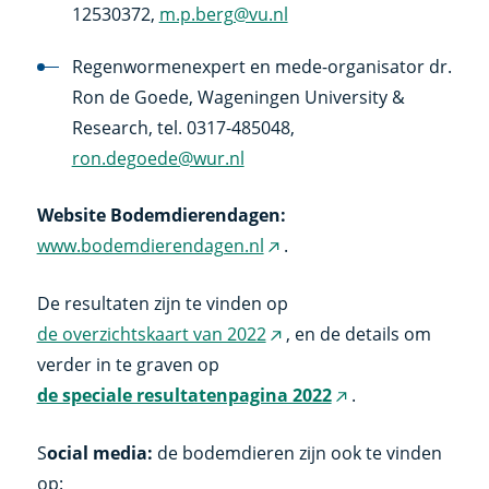
12530372,
m.p.berg@vu.nl
Regenwormenexpert en mede-organisator dr.
Ron de Goede, Wageningen University &
Research, tel. 0317-485048,
ron.degoede@wur.nl
Website Bodemdierendagen:
www.bodemdierendagen.nl
.
(externe
link)
De resultaten zijn te vinden op
de overzichtskaart van 2022
, en de details om
(externe
verder in te graven op
link)
de speciale resultatenpagina 2022
.
(externe
link)
S
ocial media:
de bodemdieren zijn ook te vinden
op: