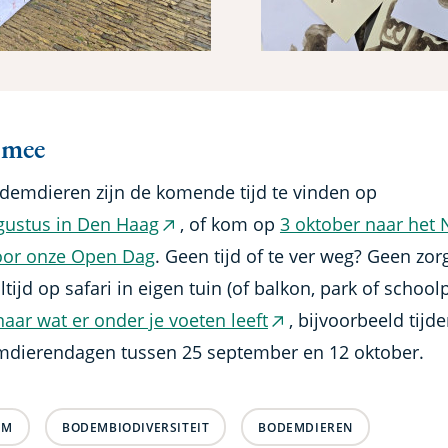
 mee
demdieren zijn de komende tijd te vinden op
gustus in Den Haag
, of kom op
3 oktober naar het
(externe
voor onze Open Dag
. Geen tijd of te ver weg? Geen zor
link)
ltijd op safari in eigen tuin (of balkon, park of schoolp
aar wat er onder je voeten leeft
, bijvoorbeeld tijd
(externe
dierendagen tussen 25 september en 12 oktober.
link)
EM
BODEMBIODIVERSITEIT
BODEMDIEREN