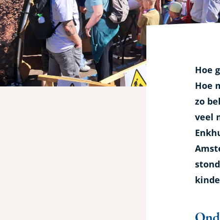
wetenschapsfestiv
Hoe g
Hoe m
zo be
veel 
Enkhu
Amste
stond
kinde
Onde