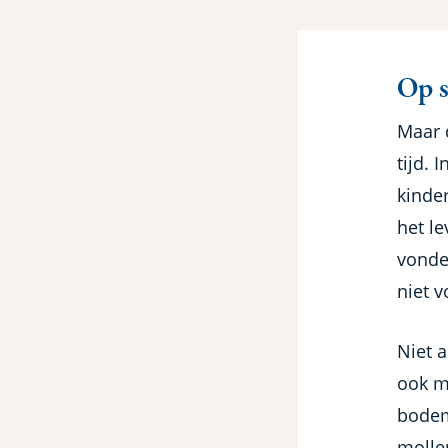
Op s
Maar 
tijd. 
kinder
het l
vonde
niet 
Niet 
ook m
bodem
molle