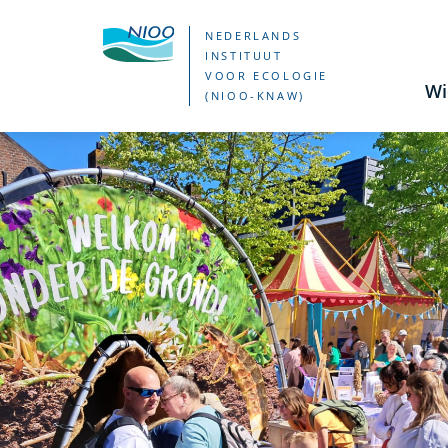
Overslaan
NEDERLANDS
en
INSTITUUT
VOOR ECOLOGIE
naar
Wi
(NIOO-KNAW)
de
Krioelende
inhoud
gaan
kinderen
en
bodemdieren
op