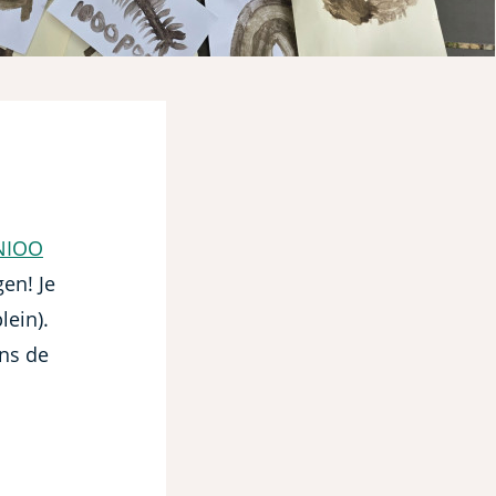
 NIOO
gen! Je
lein).
ens de