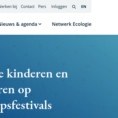
erken bij
Contact
Pers
Inloggen
EN
English
(interfacetaal
Search
wijzigen)
Nieuws & agenda
Netwerk Ecologie
nu
Submenu
tonen
Nieuws
s
&
agenda
e kinderen en
ren op
sfestivals