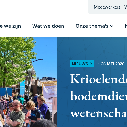
Medewerkers
W
e we zijn
Wat we doen
Onze thema's
Subme
tonen
Onze
thema'
NIEUWS
26 MEI 2026
Krioelend
bodemdie
wetenschap