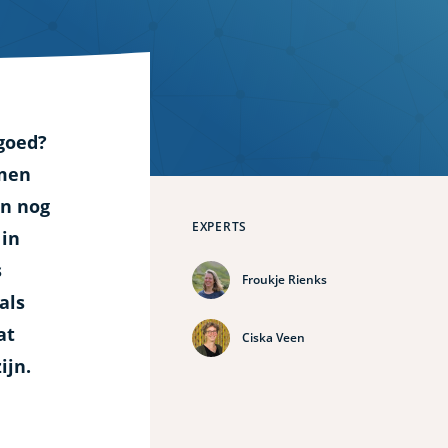
goed?
rmen
en nog
EXPERTS
 in
s
Froukje Rienks
als
at
Ciska Veen
ijn.