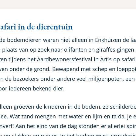
afari in de dierentuin
de bodemdieren waren niet alleen in Enkhuizen de la
In plaats van op zoek naar olifanten en giraffes gingen
en tijdens het Aardbewonersfestival in Artis op safar
even onder de grond. Bewapend met schep en loeppot
n de bezoekers onder andere veel miljoenpoten, een
voor iedereen bekend dier.
alleen groeven de kinderen in de bodem, ze schilderd
ee. Wat zand mengen met water en lijm en ta da, je 
verf! Aan het eind van de dag stonden er allerlei spi
n en slakken op papier. In het bodemzwart, grondgrij