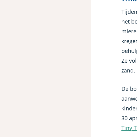
Tijde
het b
miere
krege
behul
Ze vol
zand,
De bo
aanwe
kinder
30 ap
Tiny 