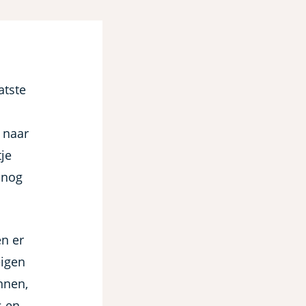
atste
i naar
je
 nog
en er
eigen
nnen,
s en