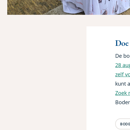
Doe
De bo
28 au
zelf 
kunt a
Zoek n
Bodem
BOD