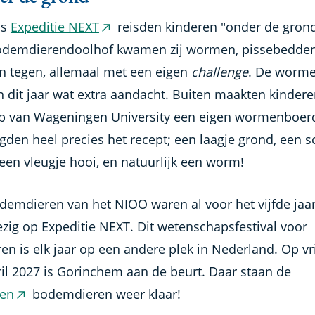
ns
Expeditie NEXT
reisden kinderen "onder de grond
(externe
odemdierendoolhof kwamen zij wormen, pissebedde
link)
n tegen, allemaal met een eigen
challenge
. De worm
n dit jaar wat extra aandacht. Buiten maakten kinder
p van Wageningen University een eigen wormenboerd
gden heel precies het recept; een laagje grond, een 
 een vleugje hooi, en natuurlijk een worm!
demdieren van het NIOO waren al voor het vijfde jaar 
zig op Expeditie NEXT. Dit wetenschapsfestival voor
en is elk jaar op een andere plek in Nederland. Op vr
ril 2027 is Gorinchem aan de beurt. Daar staan de
Ten
bodemdieren weer klaar!
(externe