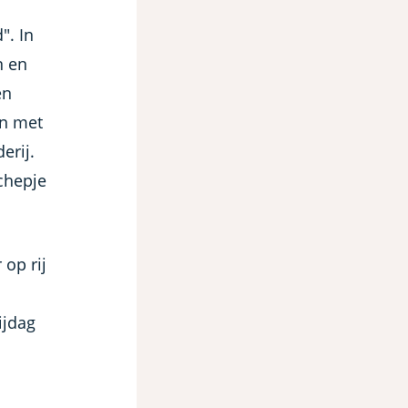
". In
n en
en
en met
erij.
schepje
op rij
ijdag