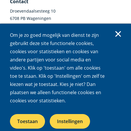
Contact
Droevendaalsesteeg 10
6708 PB Wageningen
0317 47 34 00
Om je zo goed mogelijk van dienst te zijn
communicatie@nioo.knaw.nl
gebruikt deze site functionele cookies,
cookies voor statistieken en cookies van
Volg ons
andere partijen voor social media en
video's. Klik op 'toestaan' om alle cookies
Linkedin
Instagram
Bluesky
Facebook
Mastodon
Youtube
X
(externe
(externe
(externe
(externe
(externe
(externe
(externe
toe te staan. Klik op 'Instellingen' om zelf te
link)
link)
link)
link)
link)
link)
link)
kiezen wat je toestaat. Kies je niet? Dan
Cookies
Privacy
Responsible disclosure
Toegankelijkheid
plaatsen we alleen functionele cookies en
Wet open overheid
cookies voor statistieken.
Het NIOO is een onderdeel van de
Koninklijke Nederlandse
Toestaan
Instellingen
Akademie van Wetenschappen