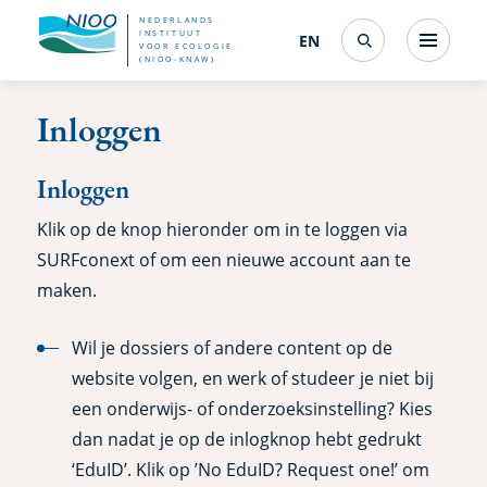
Overslaan
NEDERLANDS
INSTITUUT
EN
English
(interfacetaal
Menu
VOOR ECOLOGIE
Search
en
(NIOO-KNAW)
wijzigen)
naar
Inloggen
de
inhoud
Inloggen
gaan
Klik op de knop hieronder om in te loggen via
SURFconext of om een nieuwe account aan te
maken.
Wil je dossiers of andere content op de
website volgen, en werk of studeer je niet bij
een onderwijs- of onderzoeksinstelling? Kies
dan nadat je op de inlogknop hebt gedrukt
‘EduID’. Klik op ’No EduID? Request one!’ om