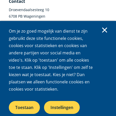
Contact
Droevendaalsesteeg 10
6708 PB Wageningen
0317 47 34 00
Om je zo goed mogelijk van dienst te zijn
communicatie@nioo.knaw.nl
gebruikt deze site functionele cookies,
cookies voor statistieken en cookies van
Volg ons
andere partijen voor social media en
video's. Klik op 'toestaan' om alle cookies
Linkedin
Instagram
Bluesky
Facebook
Mastodon
Youtube
X
(externe
(externe
(externe
(externe
(externe
(externe
(externe
toe te staan. Klik op 'Instellingen' om zelf te
link)
link)
link)
link)
link)
link)
link)
kiezen wat je toestaat. Kies je niet? Dan
Cookies
Privacy
Responsible disclosure
Toegankelijkheid
plaatsen we alleen functionele cookies en
Wet open overheid
cookies voor statistieken.
Het NIOO is een onderdeel van de
Koninklijke Nederlandse
Toestaan
Instellingen
Akademie van Wetenschappen