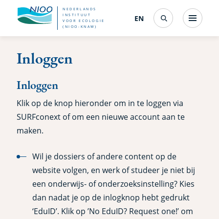
Overslaan
NEDERLANDS
INSTITUUT
EN
English
(interfacetaal
Menu
VOOR ECOLOGIE
Search
en
(NIOO-KNAW)
wijzigen)
naar
Inloggen
de
inhoud
Inloggen
gaan
Klik op de knop hieronder om in te loggen via
SURFconext of om een nieuwe account aan te
maken.
Wil je dossiers of andere content op de
website volgen, en werk of studeer je niet bij
een onderwijs- of onderzoeksinstelling? Kies
dan nadat je op de inlogknop hebt gedrukt
‘EduID’. Klik op ’No EduID? Request one!’ om