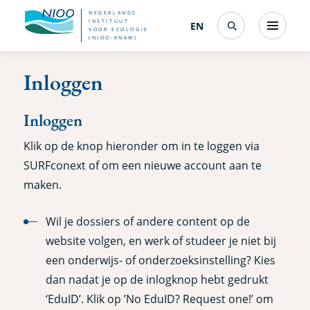
Overslaan
NEDERLANDS
INSTITUUT
EN
English
(interfacetaal
Menu
VOOR ECOLOGIE
Search
en
(NIOO-KNAW)
wijzigen)
naar
Inloggen
de
inhoud
Inloggen
gaan
Klik op de knop hieronder om in te loggen via
SURFconext of om een nieuwe account aan te
maken.
Wil je dossiers of andere content op de
website volgen, en werk of studeer je niet bij
een onderwijs- of onderzoeksinstelling? Kies
dan nadat je op de inlogknop hebt gedrukt
‘EduID’. Klik op ’No EduID? Request one!’ om