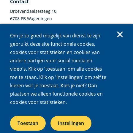
Contact
Droevendaalsesteeg 10
6708 PB Wageningen
0317 47 34 00
Om je zo goed mogelijk van dienst te zijn
communicatie@nioo.knaw.nl
gebruikt deze site functionele cookies,
cookies voor statistieken en cookies van
Volg ons
andere partijen voor social media en
video's. Klik op 'toestaan' om alle cookies
Linkedin
Instagram
Bluesky
Facebook
Mastodon
Youtube
X
(externe
(externe
(externe
(externe
(externe
(externe
(externe
toe te staan. Klik op 'Instellingen' om zelf te
link)
link)
link)
link)
link)
link)
link)
kiezen wat je toestaat. Kies je niet? Dan
Cookies
Privacy
Responsible disclosure
Toegankelijkheid
plaatsen we alleen functionele cookies en
Wet open overheid
cookies voor statistieken.
Het NIOO is een onderdeel van de
Koninklijke Nederlandse
Toestaan
Instellingen
Akademie van Wetenschappen