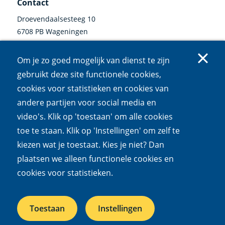
Contact
Droevendaalsesteeg 10
6708 PB Wageningen
0317 47 34 00
Om je zo goed mogelijk van dienst te zijn
communicatie@nioo.knaw.nl
gebruikt deze site functionele cookies,
cookies voor statistieken en cookies van
Volg ons
andere partijen voor social media en
video's. Klik op 'toestaan' om alle cookies
Linkedin
Instagram
Bluesky
Facebook
Mastodon
Youtube
X
(externe
(externe
(externe
(externe
(externe
(externe
(externe
toe te staan. Klik op 'Instellingen' om zelf te
link)
link)
link)
link)
link)
link)
link)
kiezen wat je toestaat. Kies je niet? Dan
Cookies
Privacy
Responsible disclosure
Toegankelijkheid
plaatsen we alleen functionele cookies en
Wet open overheid
cookies voor statistieken.
Het NIOO is een onderdeel van de
Koninklijke Nederlandse
Toestaan
Instellingen
Akademie van Wetenschappen