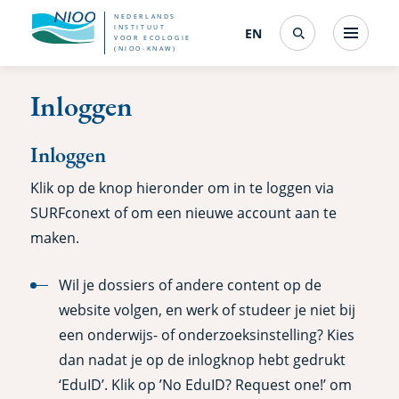
Overslaan
NEDERLANDS
INSTITUUT
EN
English
(interfacetaal
Menu
VOOR ECOLOGIE
Search
en
(NIOO-KNAW)
wijzigen)
naar
Inloggen
de
inhoud
Inloggen
gaan
Klik op de knop hieronder om in te loggen via
SURFconext of om een nieuwe account aan te
maken.
Wil je dossiers of andere content op de
website volgen, en werk of studeer je niet bij
een onderwijs- of onderzoeksinstelling? Kies
dan nadat je op de inlogknop hebt gedrukt
‘EduID’. Klik op ’No EduID? Request one!’ om