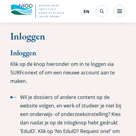
Overslaan
NEDERLANDS
INSTITUUT
EN
English
(interfacetaal
Menu
VOOR ECOLOGIE
Search
en
(NIOO-KNAW)
wijzigen)
naar
Inloggen
de
inhoud
Inloggen
gaan
Klik op de knop hieronder om in te loggen via
SURFconext of om een nieuwe account aan te
maken.
Wil je dossiers of andere content op de
website volgen, en werk of studeer je niet bij
een onderwijs- of onderzoeksinstelling? Kies
dan nadat je op de inlogknop hebt gedrukt
‘EduID’. Klik op ’No EduID? Request one!’ om