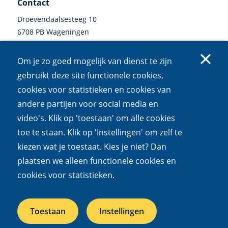
Contact
Droevendaalsesteeg 10
6708 PB Wageningen
0317 47 34 00
Om je zo goed mogelijk van dienst te zijn
communicatie@nioo.knaw.nl
gebruikt deze site functionele cookies,
cookies voor statistieken en cookies van
Volg ons
andere partijen voor social media en
video's. Klik op 'toestaan' om alle cookies
Linkedin
Instagram
Bluesky
Facebook
Mastodon
Youtube
X
(externe
(externe
(externe
(externe
(externe
(externe
(externe
toe te staan. Klik op 'Instellingen' om zelf te
link)
link)
link)
link)
link)
link)
link)
kiezen wat je toestaat. Kies je niet? Dan
Cookies
Privacy
Responsible disclosure
Toegankelijkheid
plaatsen we alleen functionele cookies en
Wet open overheid
cookies voor statistieken.
Het NIOO is een onderdeel van de
Koninklijke Nederlandse
Toestaan
Instellingen
Akademie van Wetenschappen