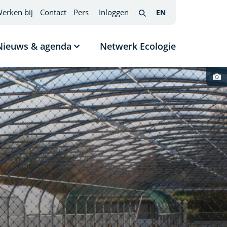
erken bij
Contact
Pers
Inloggen
EN
English
(interfacetaal
Search
wijzigen)
Nieuws & agenda
Netwerk Ecologie
nu
Submenu
tonen
Nieuws
Foto
s
&
cred
agenda