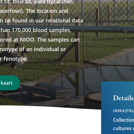
tit, blue tit, pied flycatcher,
terfowl). The location and
n be found in our relational data
han 170,000 blood samples,
tored at NIOO. The samples can
notype of an individual or
ir fenotype.
e kaart
Details
INFRASTR
Collectio
cultures 