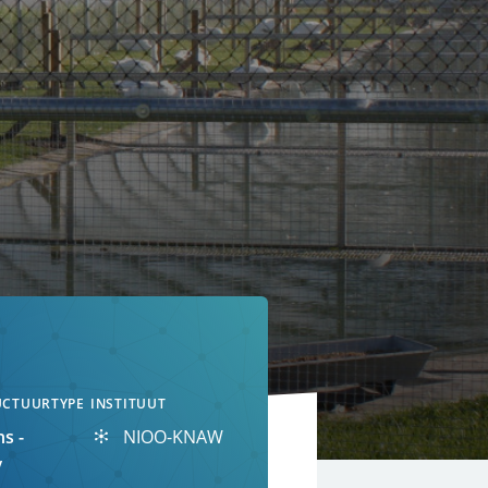
UCTUURTYPE
INSTITUUT
ns -
NIOO-KNAW
/