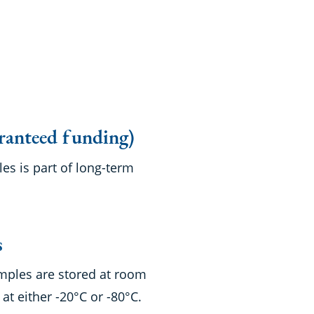
s
ranteed funding)
es is part of long-term
s
mples are stored at room
r at either -20°C or -80°C.