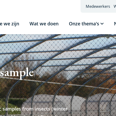
Medewerkers
W
e we zijn
Wat we doen
Onze thema's
Subme
tonen
Onze
thema'
 sample
ic samples from insects (winter