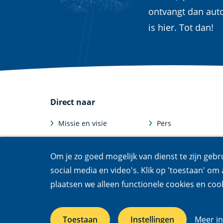
ontvangt dan aut
is hier. Tot dan!
Direct naar
Missie en visie
Pers
Onze dossiers
Medewerkers
Om je zo goed mogelijk van dienst te zijn gebr
Feiten en cijfers
Afdelingen
social media en video's. Klik op 'toestaan' om a
plaatsen we alleen functionele cookies en cook
Werken bij
Departments
Toestaan
Instellingen
Meer in