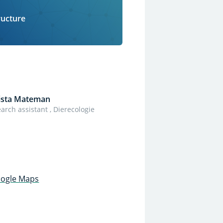
ructure
ista Mateman
arch assistant , Dierecologie
oogle Maps