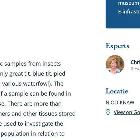
museum
E-infrast
Experts
Chr
ic samples from insects
Rese
y great tit, blue tit, pied
d various waterfowl). The
Locatie
of a sample can be found in
NIOO-KNAW
se. There are more than
View on G
hers and other tissues stored
 used to investigate the
 population in relation to