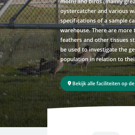
moth) and birds (mainly great 
oystercatcher and various wa
specifications of a sample ca
warehouse. There are more t
feathers and other tissues s
be used to investigate the ge
population in relation to the
Bekijk alle faciliteiten op d