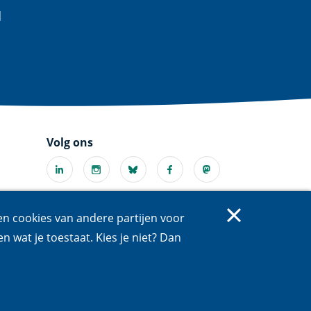
d
Volg ons
Linkedin
Instagram
Bluesky
Facebook
Mastodon
(externe
(externe
(externe
(externe
(externe
link)
link)
link)
link)
link)
Youtube
X
 en cookies van andere partijen voor
l
(externe
(externe
en wat je toestaat. Kies je niet? Dan
link)
link)