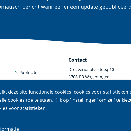
omatisch bericht wanneer er een update gepubliceer
Contact
Droevendaalsesteeg 10
Publicaties
6708 PB Wageningen
Faciliteiten
0317 47 34 00
uikt deze site functionele cookies, cookies voor statistieken
communicatie@nioo.knaw.n
Abonneren
lle cookies toe te staan. Klik op 'Instellingen' om zelf te kiez
ies voor statistieken.
formatie