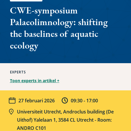
CWE-symposium
Palaeolimnology: shifting
the baselines of aquatic
ecology
EXPERTS
Toon experts in artikel
+
Datum
Tijd
27 februari 2026
09:30 -
17:00
Locatie
Universiteit Utrecht, Androclus building (De
Uithof) Yalelaan 1, 3584 CL Utrecht - Room:
ANDRO C101