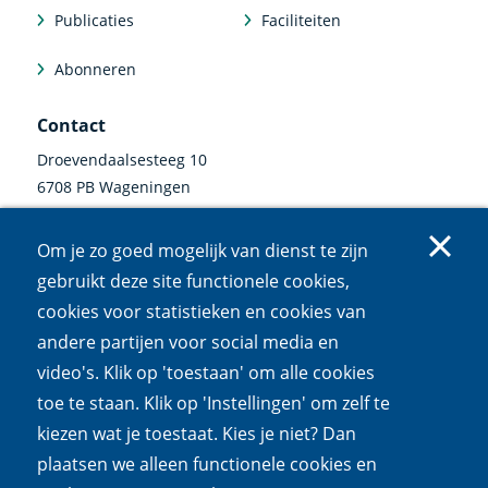
Publicaties
Faciliteiten
Abonneren
Contact
Droevendaalsesteeg 10
6708 PB Wageningen
0317 47 34 00
Om je zo goed mogelijk van dienst te zijn
communicatie@nioo.knaw.nl
gebruikt deze site functionele cookies,
cookies voor statistieken en cookies van
Volg ons
andere partijen voor social media en
video's. Klik op 'toestaan' om alle cookies
Linkedin
Instagram
Bluesky
Facebook
Mastodon
Youtube
X
(externe
(externe
(externe
(externe
(externe
(externe
(externe
toe te staan. Klik op 'Instellingen' om zelf te
link)
link)
link)
link)
link)
link)
link)
kiezen wat je toestaat. Kies je niet? Dan
Cookies
Privacy
Responsible disclosure
Toegankelijkheid
plaatsen we alleen functionele cookies en
Wet open overheid