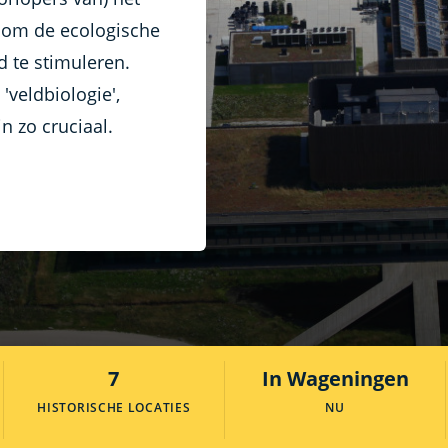
 om de ecologische
 te stimuleren.
 'veldbiologie',
jn zo cruciaal.
7
In Wageningen
HISTORISCHE LOCATIES
NU