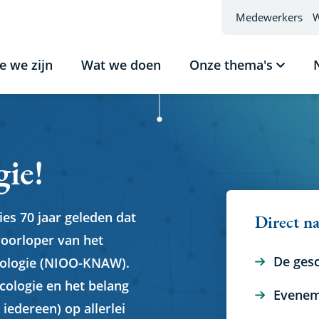
Medewerkers
W
e we zijn
Wat we doen
Onze thema's
Subme
tonen
Onze
thema'
gie!
ies 70 jaar geleden dat
Direct n
voorloper van het
De ges
cologie (NIOO-KNAW).
cologie en het belang
Evenem
iedereen) op allerlei