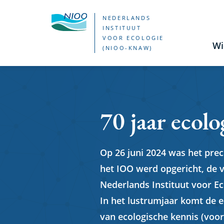
Overslaan
NEDERLANDS
en
INSTITUUT
VOOR ECOLOGIE
naar
Wi
(NIOO-KNAW)
de
inhoud
gaan
70 jaar ecolo
Op 26 juni 2024 was het prec
het IOO werd opgericht, de 
Nederlands Instituut voor E
In het lustrumjaar komt de e
van ecologische kennis (voor 