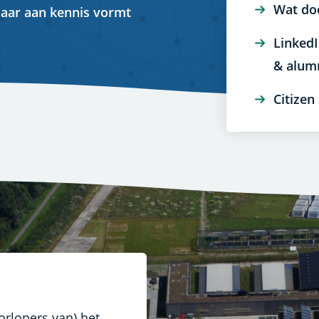
Wat do
jaar aan kennis vormt
Linked
& alum
Citizen
orlopers van) het