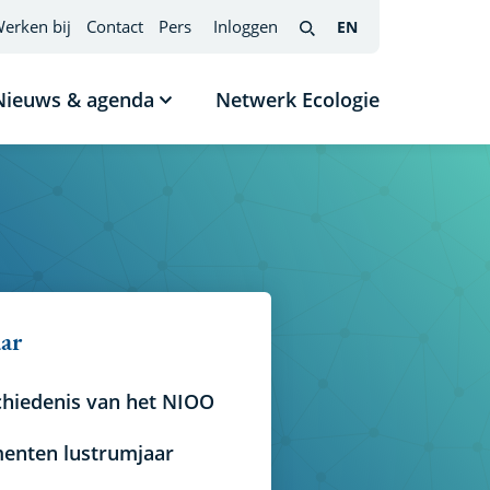
erken bij
Contact
Pers
Inloggen
EN
English
(interfacetaal
Search
wijzigen)
Nieuws & agenda
Netwerk Ecologie
nu
Submenu
tonen
Nieuws
s
&
agenda
aar
chiedenis van het NIOO
enten lustrumjaar